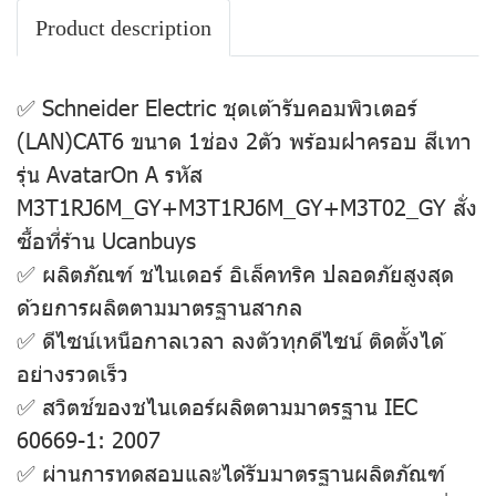
Product description
✅ Schneider Electric ชุดเต้ารับคอมพิวเตอร์
(LAN)CAT6 ขนาด 1ช่อง 2ตัว พร้อมฝาครอบ สีเทา
รุ่น AvatarOn A รหัส
M3T1RJ6M_GY+M3T1RJ6M_GY+M3T02_GY สั่ง
ซื้อที่ร้าน Ucanbuys
✅ ผลิตภัณฑ์ ชไนเดอร์ อิเล็คทริค ปลอดภัยสูงสุด
ด้วยการผลิตตามมาตรฐานสากล
✅ ดีไซน์เหนือกาลเวลา ลงตัวทุกดีไซน์ ติดตั้งได้
อย่างรวดเร็ว
✅ สวิตช์ของชไนเดอร์ผลิตตามมาตรฐาน IEC
60669-1: 2007
✅ ผ่านการทดสอบและได้รับมาตรฐานผลิตภัณฑ์