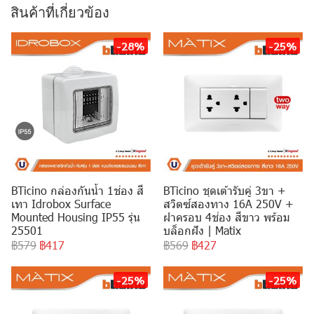
สินค้าที่เกี่ยวข้อง
-28%
-25%
BTicino กล่องกันน้ำ 1ช่อง สี
BTicino ชุดเต้ารับคู่ 3ขา +
เทา Idrobox Surface
สวิตซ์สองทาง 16A 250V +
Mounted Housing IP55 รุ่น
ฝาครอบ 4ช่อง สีขาว พร้อม
25501
บล็อกฝัง | Matix
฿579
฿417
฿569
฿427
-25%
-25%