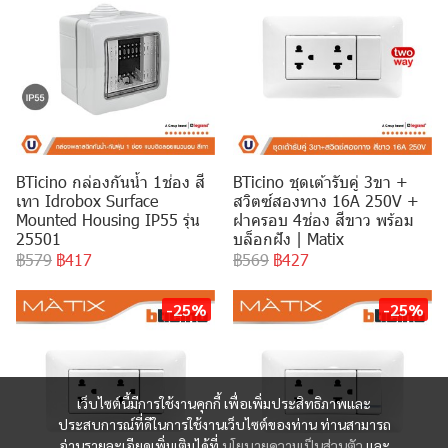
BTicino กล่องกันน้ำ 1ช่อง สี
BTicino ชุดเต้ารับคู่ 3ขา +
เทา Idrobox Surface
สวิตซ์สองทาง 16A 250V +
Mounted Housing IP55 รุ่น
ฝาครอบ 4ช่อง สีขาว พร้อม
25501
บล็อกฝัง | Matix
฿579
฿417
฿569
฿427
-25%
-25%
เว็บไซต์นี้มีการใช้งานคุกกี้ เพื่อเพิ่มประสิทธิภาพและ
ประสบการณ์ที่ดีในการใช้งานเว็บไซต์ของท่าน ท่านสามารถ
อ่านรายละเอียดเพิ่มเติมได้ที่
นโยบายความเป็นส่วนตัว
และ