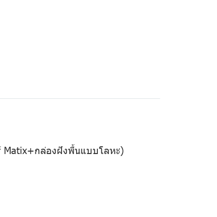
อร์ Matix+กล่องฝังพื้นแบบโลหะ)