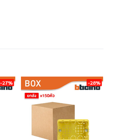
-27%
-28%