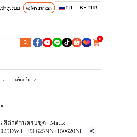
TH
฿
-
THB
เข้าสู่ระบบ
สมัครสมาชิก
0
R
เพิ่มเติม
ix
ื้น สีดำด้านครบชุด | Matix
5025DWT+150625NN+150620NL
แชร์