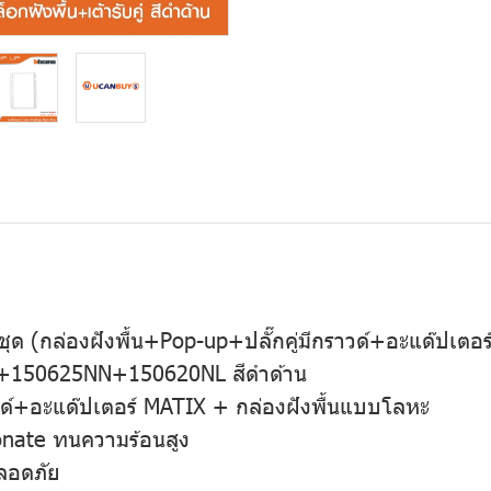
บชุด (กล่องฝังพื้น+Pop-up+ปลั๊กคู่มีกราวด์+อะแด๊ปเต
+150625NN+150620NL สีดำด้าน
กราวด์+อะแด๊ปเตอร์ MATIX + กล่องฝังพื้นแบบโลหะ
onate ทนความร้อนสูง
ลอดภัย