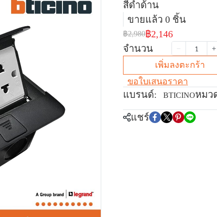
สีดำด้าน
ขายแล้ว 0 ชิ้น
฿2,146
฿2,980
จำนวน
เพิ่มลงตะกร้า
ขอใบเสนอราคา
แบรนด์:
หมวด
BTICINO
แชร์