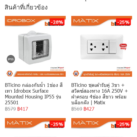
สินค้าที่เกี่ยวข้อง
-28%
-25%
BTicino กล่องกันน้ำ 1ช่อง สี
BTicino ชุดเต้ารับคู่ 3ขา +
เทา Idrobox Surface
สวิตซ์สองทาง 16A 250V +
Mounted Housing IP55 รุ่น
ฝาครอบ 4ช่อง สีขาว พร้อม
25501
บล็อกฝัง | Matix
฿579
฿417
฿569
฿427
-25%
-25%