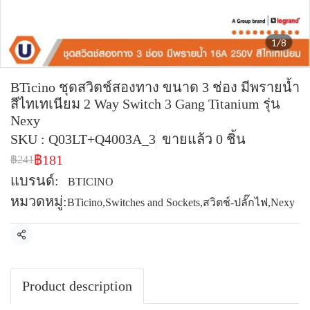
1/8
BTicino ชุดสวิตช์สองทาง ขนาด 3 ช่อง มีพรายน้ำ
สีไทเทเนียม 2 Way Switch 3 Gang Titanium รุ่น
Nexy
SKU : Q03LT+Q4003A_3
ขายแล้ว 0 ชิ้น
฿181
฿241
แบรนด์:
BTICINO
หมวดหมู่:
BTicino
,
Switches and Sockets
,
สวิตช์-ปลั๊กไฟ
,
Nexy
แชร์
Product description