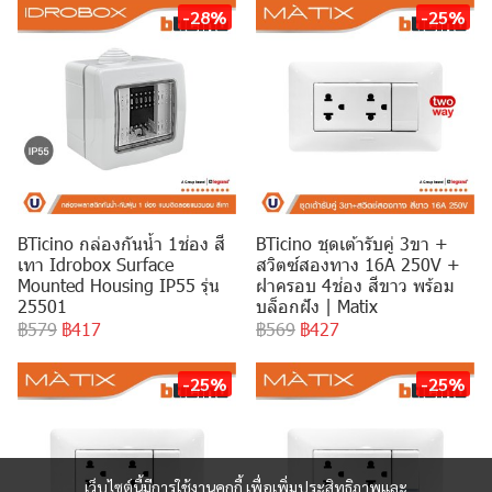
-28%
-25%
BTicino กล่องกันน้ำ 1ช่อง สี
BTicino ชุดเต้ารับคู่ 3ขา +
เทา Idrobox Surface
สวิตซ์สองทาง 16A 250V +
Mounted Housing IP55 รุ่น
ฝาครอบ 4ช่อง สีขาว พร้อม
25501
บล็อกฝัง | Matix
฿579
฿417
฿569
฿427
-25%
-25%
เว็บไซต์นี้มีการใช้งานคุกกี้ เพื่อเพิ่มประสิทธิภาพและ