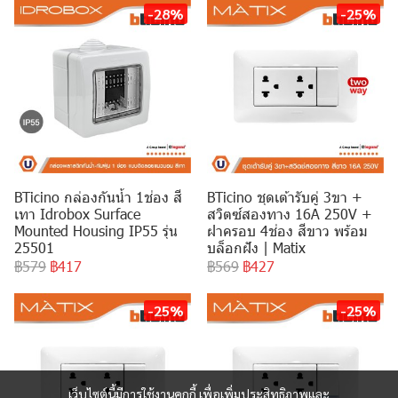
-28%
-25%
BTicino กล่องกันน้ำ 1ช่อง สี
BTicino ชุดเต้ารับคู่ 3ขา +
เทา Idrobox Surface
สวิตซ์สองทาง 16A 250V +
Mounted Housing IP55 รุ่น
ฝาครอบ 4ช่อง สีขาว พร้อม
25501
บล็อกฝัง | Matix
฿579
฿417
฿569
฿427
-25%
-25%
เว็บไซต์นี้มีการใช้งานคุกกี้ เพื่อเพิ่มประสิทธิภาพและ