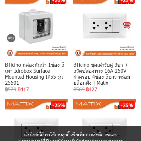
BTicino กล่องกันน้ำ 1ช่อง สี
BTicino ชุดเต้ารับคู่ 3ขา +
เทา Idrobox Surface
สวิตซ์สองทาง 16A 250V +
Mounted Housing IP55 รุ่น
ฝาครอบ 4ช่อง สีขาว พร้อม
25501
บล็อกฝัง | Matix
฿579
฿417
฿569
฿427
-25%
-25%
เว็บไซต์นี้มีการใช้งานคุกกี้ เพื่อเพิ่มประสิทธิภาพและ