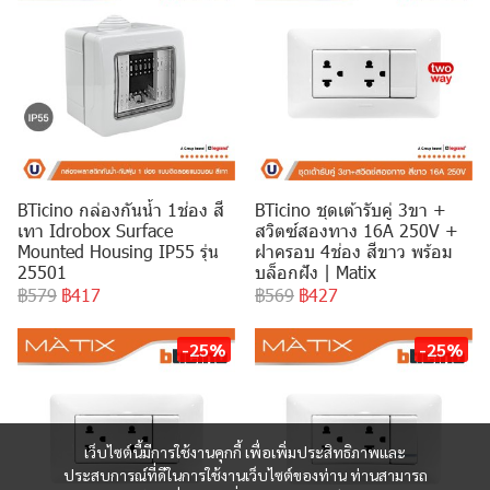
BTicino กล่องกันน้ำ 1ช่อง สี
BTicino ชุดเต้ารับคู่ 3ขา +
เทา Idrobox Surface
สวิตซ์สองทาง 16A 250V +
Mounted Housing IP55 รุ่น
ฝาครอบ 4ช่อง สีขาว พร้อม
25501
บล็อกฝัง | Matix
฿579
฿417
฿569
฿427
-25%
-25%
เว็บไซต์นี้มีการใช้งานคุกกี้ เพื่อเพิ่มประสิทธิภาพและ
ประสบการณ์ที่ดีในการใช้งานเว็บไซต์ของท่าน ท่านสามารถ