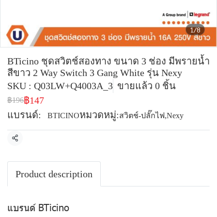
1/8
BTicino ชุดสวิตช์สองทาง ขนาด 3 ช่อง มีพรายน้ำ
สีขาว 2 Way Switch 3 Gang White รุ่น Nexy
SKU : Q03LW+Q4003A_3
ขายแล้ว 0 ชิ้น
฿147
฿196
แบรนด์:
หมวดหมู่:
BTICINO
สวิตช์-ปลั๊กไฟ
,
Nexy
แชร์
Product description
แบรนด์ BTicino